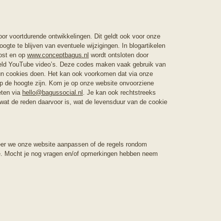
r voortdurende ontwikkelingen. Dit geldt ook voor onze
gte te blijven van eventuele wijzigingen. In blogartikelen
ost en op
www.conceptbagus.nl
wordt ontsloten door
eeld YouTube video’s. Deze codes maken vaak gebruik van
hun cookies doen. Het kan ook voorkomen dat via onze
 op de hoogte zijn. Kom je op onze website onvoorziene
eten via
hello@bagussocial.nl
. Je kan ook rechtstreeks
 wat de reden daarvoor is, wat de levensduur van de cookie
neer we onze website aanpassen of de regels rondom
ie. Mocht je nog vragen en/of opmerkingen hebben neem