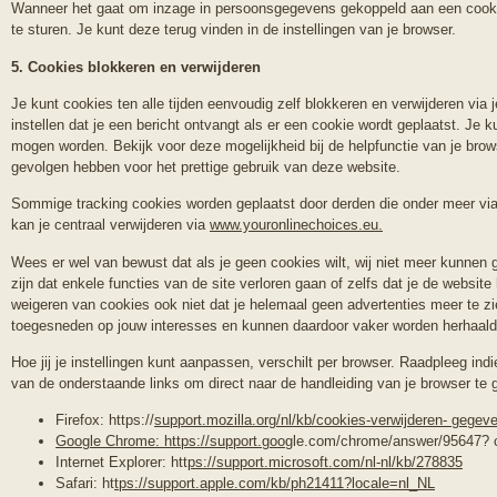
Wanneer het gaat om inzage in persoonsgegevens gekoppeld aan een cookie
te sturen. Je kunt deze terug vinden in de instellingen van je browser.
5. Cookies blokkeren en verwijderen
Je kunt cookies ten alle tijden eenvoudig zelf blokkeren en verwijderen via 
instellen dat je een bericht ontvangt als er een cookie wordt geplaatst. Je
mogen worden. Bekijk voor deze mogelijkheid bij de helpfunctie van je brows
gevolgen hebben voor het prettige gebruik van deze website.
Sommige tracking cookies worden geplaatst door derden die onder meer via
kan je centraal verwijderen via
www.youronlinechoices.eu
.
Wees er wel van bewust dat als je geen cookies wilt, wij niet meer kunnen
zijn dat enkele functies van de site verloren gaan of zelfs dat je de websi
weigeren van cookies ook niet dat je helemaal geen advertenties meer te zien
toegesneden op jouw interesses en kunnen daardoor vaker worden herhaald
Hoe jij je instellingen kunt aanpassen, verschilt per browser. Raadpleeg ind
van de onderstaande links om direct naar de handleiding van je browser te 
Firefox:
https://
support.mozilla.org/nl/kb/cookies-verwijderen- gege
Google Chrome:
https://support.goo
gle.com/chrome/answer/95647?
Internet Explorer:
htt
ps://support.microsoft.com/nl-nl/kb/278835
Safari:
ht
tps://support.apple.com/kb/ph21411?locale=nl_NL