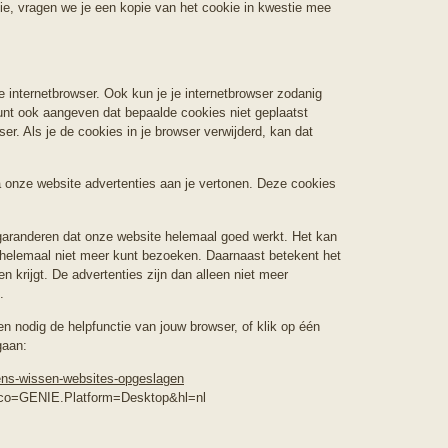
, vragen we je een kopie van het cookie in kwestie mee
je internetbrowser. Ook kun je je internetbrowser zodanig
 kunt ook aangeven dat bepaalde cookies niet geplaatst
er. Als je de cookies in je browser verwijderd, kan dat
 onze website advertenties aan je vertonen. Deze cookies
 garanderen dat onze website helemaal goed werkt. Het kan
te helemaal niet meer kunt bezoeken. Daarnaast betekent het
 krijgt. De advertenties zijn dan alleen niet meer
.
ien nodig de helpfunctie van jouw browser, of klik op één
gaan:
vens-wissen-websites-opgeslagen
 co=GENIE.Platform=Desktop&hl=nl