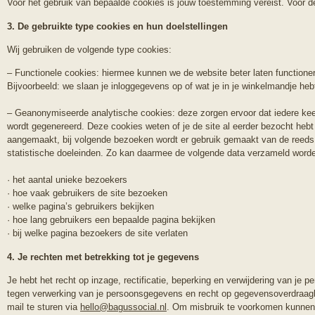
Voor het gebruik van bepaalde cookies is jouw toestemming vereist. Voor de
3. De gebruikte type cookies en hun doelstellingen
Wij gebruiken de volgende type cookies:
– Functionele cookies: hiermee kunnen we de website beter laten functionere
Bijvoorbeeld: we slaan je inloggegevens op of wat je in je winkelmandje heb
– Geanonymiseerde analytische cookies: deze zorgen ervoor dat iedere ke
wordt gegenereerd. Deze cookies weten of je de site al eerder bezocht hebt o
aangemaakt, bij volgende bezoeken wordt er gebruik gemaakt van de reeds
statistische doeleinden. Zo kan daarmee de volgende data verzameld word
· het aantal unieke bezoekers
· hoe vaak gebruikers de site bezoeken
· welke pagina’s gebruikers bekijken
· hoe lang gebruikers een bepaalde pagina bekijken
· bij welke pagina bezoekers de site verlaten
4. Je rechten met betrekking tot je gegevens
Je hebt het recht op inzage, rectificatie, beperking en verwijdering van j
tegen verwerking van je persoonsgegevens en recht op gegevensoverdraagb
mail te sturen via
hello@bagussocial.nl
. Om misbruik te voorkomen kunnen wi