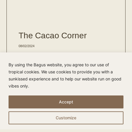
The Cacao Corner
08/02/2024
De stad achter de duinen, Den Haag, is gezegend met
een plek waar je in de heilige wereld van ceremoniële
By using the Bagus website, you agree to our use of
tropical cookies. We use cookies to provide you with a
LEES MEER »
sunkissed experience and to help our website run on good
vibes only.
Accept
Customize