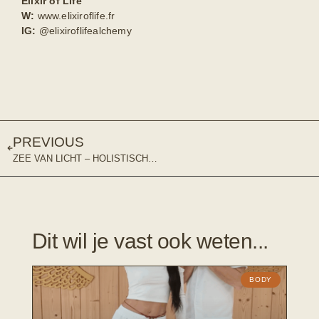
Elixir of Life
W:
www.elixiroflife.fr
IG:
@elixiroflifealchemy
PREVIOUS
ZEE VAN LICHT – HOLISTISCH CENTRUM
Dit wil je vast ook weten...
BODY