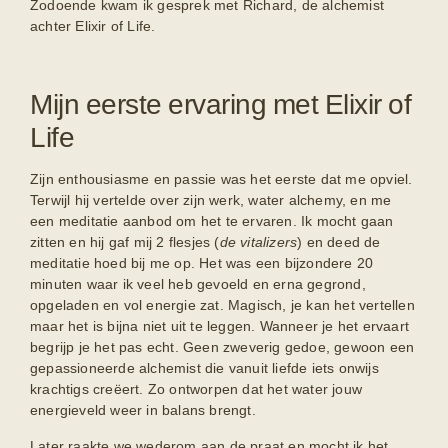
Zodoende kwam ik gesprek met Richard, de alchemist
achter Elixir of Life.
Mijn eerste ervaring met Elixir of
Life
Zijn enthousiasme en passie was het eerste dat me opviel.
Terwijl hij vertelde over zijn werk, water alchemy, en me
een meditatie aanbod om het te ervaren. Ik mocht gaan
zitten en hij gaf mij 2 flesjes (
de vitalizers
) en deed de
meditatie hoed bij me op. Het was een bijzondere 20
minuten waar ik veel heb gevoeld en erna gegrond,
opgeladen en vol energie zat. Magisch, je kan het vertellen
maar het is bijna niet uit te leggen. Wanneer je het ervaart
begrijp je het pas echt. Geen zweverig gedoe, gewoon een
gepassioneerde alchemist die vanuit liefde iets onwijs
krachtigs creëert. Zo ontworpen dat het water jouw
energieveld weer in balans brengt.
Later raakte we wederom aan de praat en mocht ik het