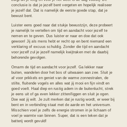
conclusie is dat je jezelf bent vergeten en hopelijk realiseer
je jezelf dat. Dat is namelijk de eerste goede stap, dat je
bewust bent.
Luister eens goed naar dat stukje bewustzijn, deze probeert
je namelijk te vertellen om tijd en aandacht voor jezelf te
nemen en te geven. Dus luister er naar en doe dat ook
gewoon! Jij als mens hebt er recht op en bent niemand een
verklaring of excuus schuldig. Zonder die tijd en aandacht
voor jezelf zul je jezelf namelijk kwijtraken met de daarbij
behorende gevolgen.
Omarm de tijd en aandacht voor jezelf. Ga lekker naar
buiten, wandelen door het bos of uitwaaien aan zee. Sluit je
af voor prikkels en geniet van de warme zonnestralen, de
stilte, fluitende vogels en alles wat jij mooi en fijn vindt en
goed voelt. Haal diep en rustig adem in de buitenlucht, strek
je eens uit of ga even lekker zitten/liggen en sluit je ogen.
Doe wat jij wilt. Je zult merken dat je rustig wordt, er weer bij
bent en in verbinding staat met de aarde en het universum.
Misschien voel je zelfs de energie stromen in je lichaam of
voel je warmte van binnen. Super, dat is een teken dat je
batterij wordt gevuld!